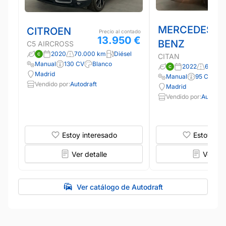
MERCEDES-
CITROEN
Precio al contado
13.950 €
BENZ
C5 AIRCROSS
2020
70.000 km
Diésel
CITAN
Manual
130 CV
Blanco
2022
66.000
Madrid
Manual
95 CV
B
Vendido por:
Autodraft
Madrid
Vendido por:
Autodraf
Estoy interesado
Estoy int
Ver detalle
Ver det
Ver catálogo de Autodraft