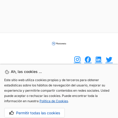
Ah, las cookies ...
Ah, las cookies ...
(+34) 744 408 070
Este sitio web utiliza cookies propias y de terceros para obtener
Este sitio web utiliza cookies propias y de terceros para obtener
estadísticas sobre los hábitos de navegación del usuario, mejorar su
estadísticas sobre los hábitos de navegación del usuario, mejorar su
info@motoreto.com
experiencia y permitirle compartir contenidos en redes sociales. Usted
experiencia y permitirle compartir contenidos en redes sociales. Usted
puede aceptar o rechazar las cookies. Puede encontrar toda la
puede aceptar o rechazar las cookies. Puede encontrar toda la
información en nuestra
información en nuestra
Política de Cookies
Política de Cookies
.
.
Aviso legal
Política de cookies
Política de privacidad
Permitir todas las cookies
Permitir todas las cookies