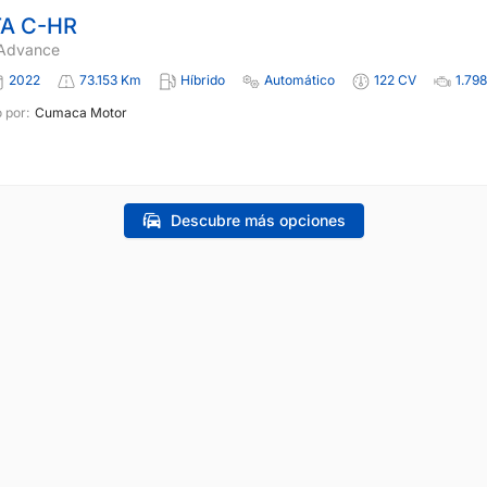
A C-HR
 Advance
2022
73.153 Km
Híbrido
Automático
122 CV
1.798
 por:
Cumaca Motor
Descubre más opciones