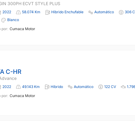
GIN 300PH ECVT STYLE PLUS
2022
58.074 Km
Híbrido Enchufable
Automático
306 
Blanco
 por:
Cumaca Motor
A C-HR
 Advance
2022
49.143 Km
Híbrido
Automático
122 CV
1.79
 por:
Cumaca Motor