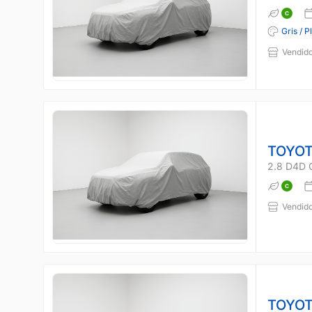
Gris / P
Vendido
TOYOT
2.8 D4D 
Vendido
TOYOT