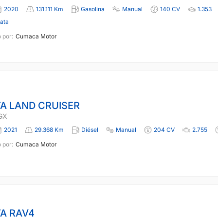
2020
131.111 Km
Gasolina
Manual
140 CV
1.353
lata
 por:
Cumaca Motor
A LAND CRUISER
GX
2021
29.368 Km
Diésel
Manual
204 CV
2.755
 por:
Cumaca Motor
A RAV4