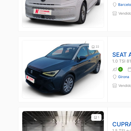
Barcel
Vendido
22
SEAT 
1.0 TSI 
Girona
Vendido
1
CUPR
1.5 TSI e