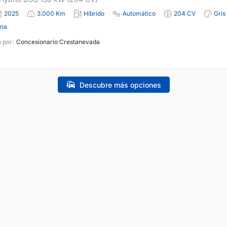
2025
3.000 Km
Híbrido
Automático
204 CV
Gris
ona
 por:
Concesionario Crestanevada
Descubre más opciones