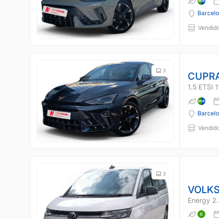
Barcel
Vendido
3
CUPRA
1.5 ETSI
Barcel
Vendido
3
VOLK
Energy 2