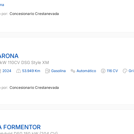
ona
 por:
Concesionario Crestanevada
ARONA
81kW 110CV DSG Style XM
2024
53.949 Km
Gasolina
Automático
116 CV
Gri
 por:
Concesionario Crestanevada
A FORMENTOR
-Hybrid DSG 150 kW (204 CV)