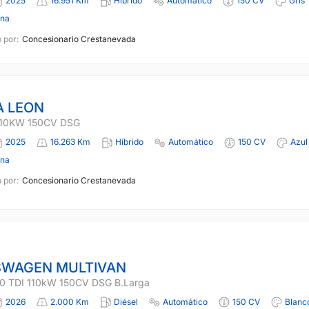
2025
16.951 Km
Híbrido
Automático
150 CV
Gris
ona
 por:
Concesionario Crestanevada
 LEON
 110KW 150CV DSG
2025
16.263 Km
Híbrido
Automático
150 CV
Azul
ona
 por:
Concesionario Crestanevada
SWAGEN MULTIVAN
.0 TDI 110kW 150CV DSG B.Larga
2026
2.000 Km
Diésel
Automático
150 CV
Blanc