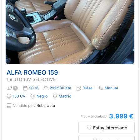
ALFA ROMEO 159
1.9 JTD 16V SELECTIVE
2006
292.500 Km
Diésel
Manual
150 CV
Negro
Madrid
Vendido por:
Roberauto
3.999 €
Precio al contado
Estoy interesado