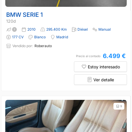
BMW SERIE 1
120d
2010
295.400 Km
Diésel
Manual
177 CV
Blanco
Madrid
Vendido por:
Roberauto
6.499 €
Precio al contado
Estoy interesado
Ver detalle
9