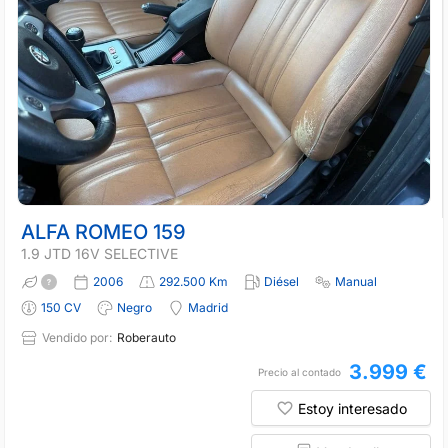
ALFA ROMEO 159
1.9 JTD 16V SELECTIVE
2006
292.500 Km
Diésel
Manual
150 CV
Negro
Madrid
Vendido por:
Roberauto
3.999 €
Precio al contado
Estoy interesado