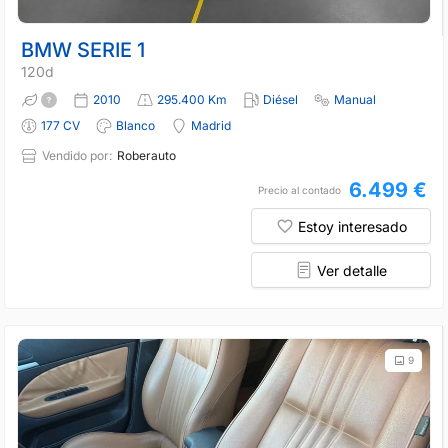
BMW SERIE 1
120d
2010
295.400 Km
Diésel
Manual
177 CV
Blanco
Madrid
Vendido por:
Roberauto
6.499 €
Precio al contado
Estoy interesado
Ver detalle
9