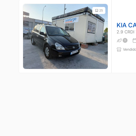
25
KIA C
2.9 CRD
Vendido