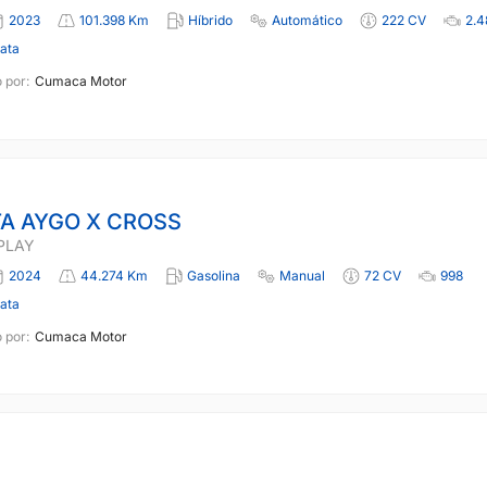
2023
101.398 Km
Híbrido
Automático
222 CV
2.4
lata
 por:
Cumaca Motor
A AYGO X CROSS
 PLAY
2024
44.274 Km
Gasolina
Manual
72 CV
998
lata
 por:
Cumaca Motor