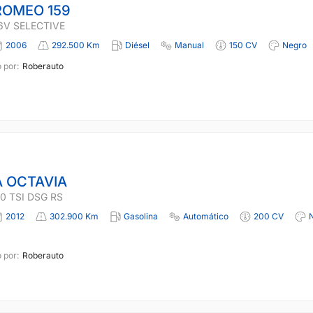
ROMEO 159
16V SELECTIVE
2006
292.500 Km
Diésel
Manual
150 CV
Negro
 por:
Roberauto
 OCTAVIA
0 TSI DSG RS
2012
302.900 Km
Gasolina
Automático
200 CV
 por:
Roberauto