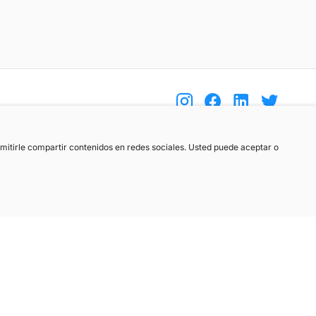
(+34) 744 408 070
ermitirle compartir contenidos en redes sociales. Usted puede aceptar o
info@motoreto.com