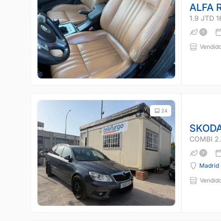
ALFA 
1.9 JTD 
Vendido
24
SKODA
COMBI 2.
Madrid
Vendido