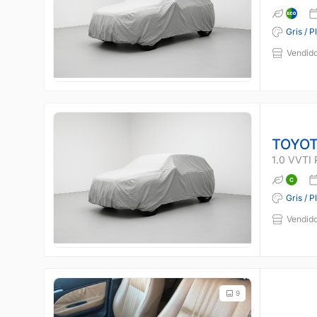
Gris / P
Vendido
TOYOT
1.0 VVTI
Gris / P
Vendido
9