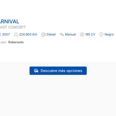
ARNIVAL
I VGT CONCEPT
2007
224.900 Km
Diésel
Manual
185 CV
Negro
 por:
Roberauto
Descubre más opciones