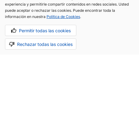
experiencia y permitirle compartir contenidos en redes sociales. Usted
experiencia y permitirle compartir contenidos en redes sociales. Usted
puede aceptar o rechazar las cookies. Puede encontrar toda la
puede aceptar o rechazar las cookies. Puede encontrar toda la
información en nuestra
información en nuestra
Política de Cookies
Política de Cookies
.
.
Permitir todas las cookies
Permitir todas las cookies
Rechazar todas las cookies
Rechazar todas las cookies
(+34) 744 408 070
info@motoreto.com
Aviso legal
Política de cookies
Política de privacidad
Hecho con cariño por
.
La app todo-en-uno para el sector automóvil.
Saber más.