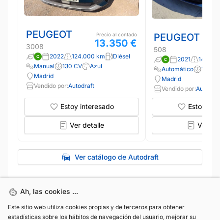
PEUGEOT
PEUGEOT
Precio al contado
13.350 €
3008
508
2022
124.000 km
Diésel
2021
149.00
Manual
130 CV
Azul
Automático
130 C
Madrid
Madrid
Vendido por:
Autodraft
Vendido por:
Autodraf
Estoy interesado
Estoy int
Ver detalle
Ver det
Ver catálogo de Autodraft
Ah, las cookies ...
Ah, las cookies ...
Este sitio web utiliza cookies propias y de terceros para obtener
Este sitio web utiliza cookies propias y de terceros para obtener
estadísticas sobre los hábitos de navegación del usuario, mejorar su
estadísticas sobre los hábitos de navegación del usuario, mejorar su