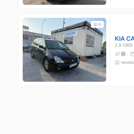
25
KIA C
2.9 CRD
Vendido