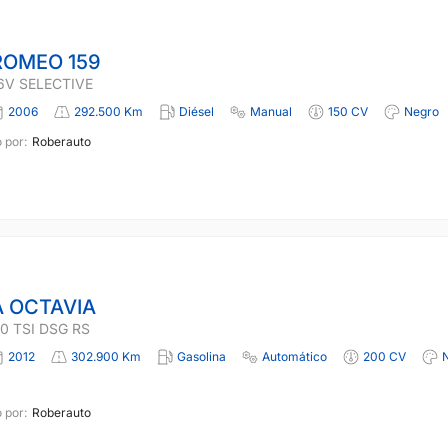
ROMEO 159
16V SELECTIVE
2006
292.500 Km
Diésel
Manual
150 CV
Negro
 por:
Roberauto
 OCTAVIA
0 TSI DSG RS
2012
302.900 Km
Gasolina
Automático
200 CV
 por:
Roberauto