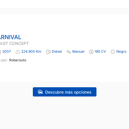
ARNIVAL
I VGT CONCEPT
2007
224.900 Km
Diésel
Manual
185 CV
Negro
 por:
Roberauto
Descubre más opciones