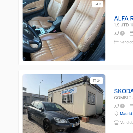
9
ALFA 
1.9 JTD 
Vendido
24
SKODA
COMBI 2.
Madrid
Vendido