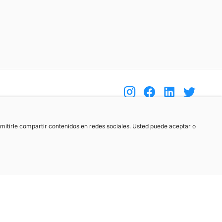
(+34) 744 408 070
ermitirle compartir contenidos en redes sociales. Usted puede aceptar o
info@motoreto.com