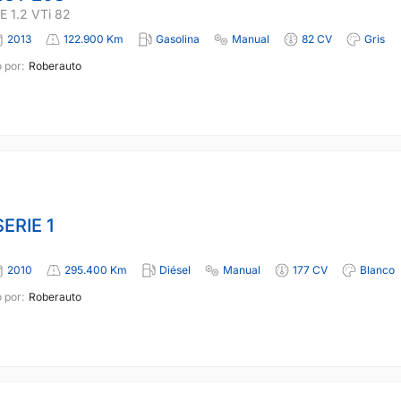
 1.2 VTi 82
2013
122.900 Km
Gasolina
Manual
82 CV
Gris
 por:
Roberauto
ERIE 1
2010
295.400 Km
Diésel
Manual
177 CV
Blanco
 por:
Roberauto