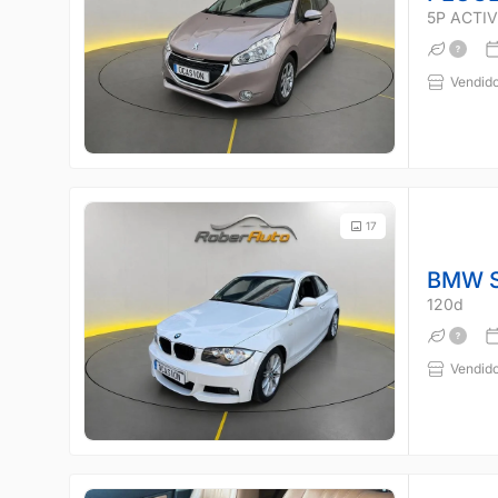
5P ACTIVE
Vendido
17
BMW S
120d
Vendido