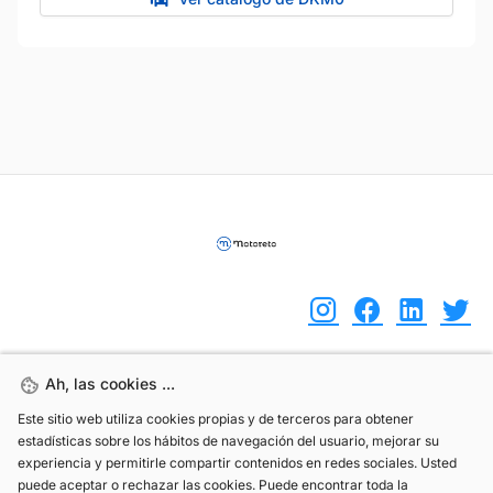
Ah, las cookies ...
Ah, las cookies ...
(+34) 744 408 070
Este sitio web utiliza cookies propias y de terceros para obtener
Este sitio web utiliza cookies propias y de terceros para obtener
info@motoreto.com
estadísticas sobre los hábitos de navegación del usuario, mejorar su
estadísticas sobre los hábitos de navegación del usuario, mejorar su
experiencia y permitirle compartir contenidos en redes sociales. Usted
experiencia y permitirle compartir contenidos en redes sociales. Usted
puede aceptar o rechazar las cookies. Puede encontrar toda la
puede aceptar o rechazar las cookies. Puede encontrar toda la