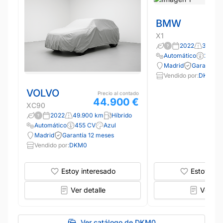
BMW
X1
2022
39.000
Automático
220 C
Madrid
Garantía 1
Vendido por:
DKM0
VOLVO
Precio al contado
44.900 €
XC90
2022
49.900 km
Híbrido
Automático
455 CV
Azul
Madrid
Garantía 12 meses
Vendido por:
DKM0
Estoy interesado
Estoy int
Ver detalle
Ver det
Ver catálogo de DKM0