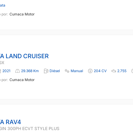
lata
 por:
Cumaca Motor
A LAND CRUISER
GX
2021
29.368 Km
Diésel
Manual
204 CV
2.755
 por:
Cumaca Motor
A RAV4
GIN 300PH ECVT STYLE PLUS