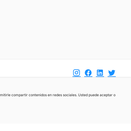
(+34) 744 408 070
ermitirle compartir contenidos en redes sociales. Usted puede aceptar o
info@motoreto.com