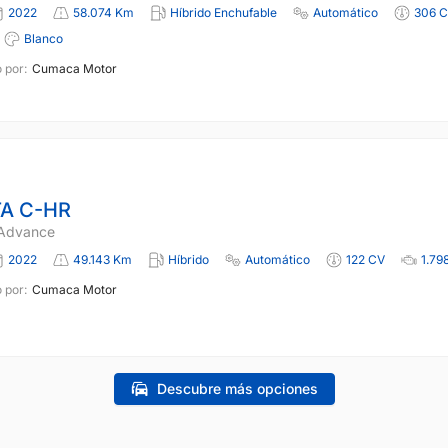
2022
58.074 Km
Híbrido Enchufable
Automático
306 
Blanco
 por:
Cumaca Motor
A C-HR
 Advance
2022
49.143 Km
Híbrido
Automático
122 CV
1.79
 por:
Cumaca Motor
Descubre más opciones