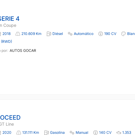
ERIE 4
n Coupe
2018
210.609 Km
Diésel
Automático
190 CV
Blan
a (RWD)
 por:
AUTOS GOCAR
ROCEED
GT Line
2020
131.111 Km
Gasolina
Manual
140 CV
1.353