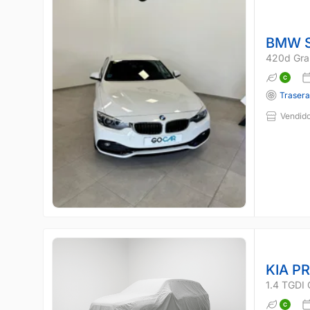
BMW S
420d Gra
Traser
Vendido
KIA P
1.4 TGDI 