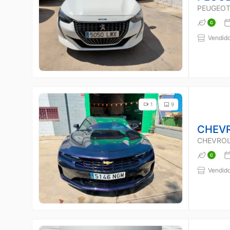
PEUGEOT
Vendido
1
9
CHEV
CHEVROL
Vendido