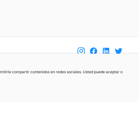
(+34) 744 408 070
ermitirle compartir contenidos en redes sociales. Usted puede aceptar o
info@motoreto.com