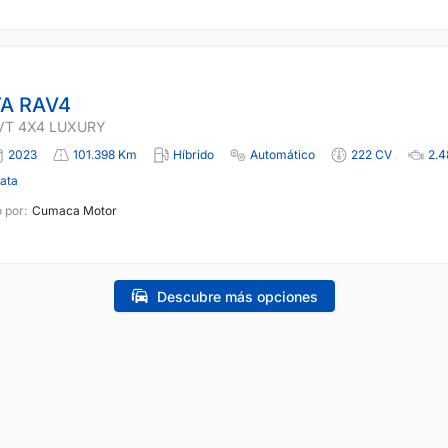
A RAV4
VT 4X4 LUXURY
2023
101.398 Km
Híbrido
Automático
222 CV
2.4
lata
 por:
Cumaca Motor
Descubre más opciones