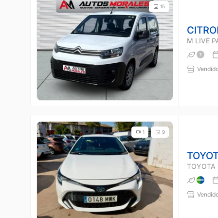
15
CITRO
M LIVE 
Vendido
1
9
TOYOT
TOYOTA 
Vendido