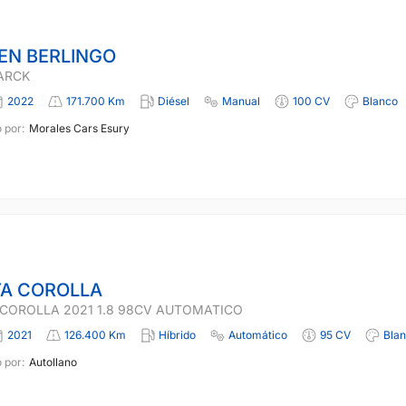
EN BERLINGO
PARCK
2022
171.700 Km
Diésel
Manual
100 CV
Blanco
 por:
Morales Cars Esury
A COROLLA
COROLLA 2021 1.8 98CV AUTOMATICO
2021
126.400 Km
Híbrido
Automático
95 CV
Bla
 por:
Autollano