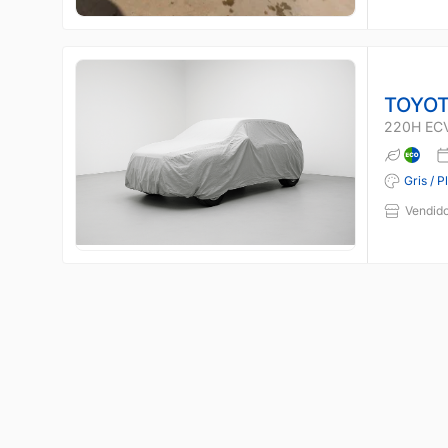
TOYOT
220H EC
Gris / P
Vendido