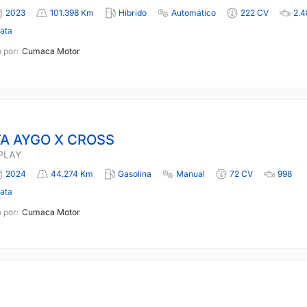
2023
101.398 Km
Híbrido
Automático
222 CV
2.4
lata
 por:
Cumaca Motor
A AYGO X CROSS
 PLAY
2024
44.274 Km
Gasolina
Manual
72 CV
998
lata
 por:
Cumaca Motor