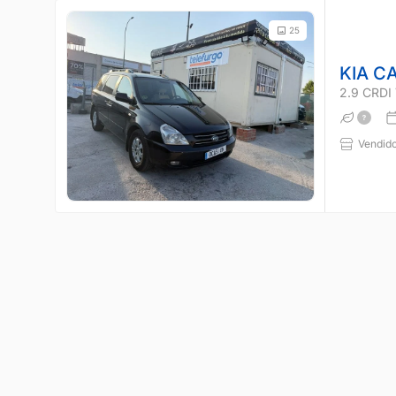
25
KIA C
2.9 CRD
Vendido