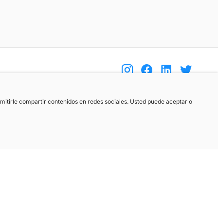
(+34) 744 408 070
ermitirle compartir contenidos en redes sociales. Usted puede aceptar o
info@motoreto.com