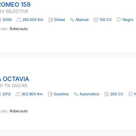
ROMEO 159
16V SELECTIVE
2006
292.500 Km
Diésel
Manual
150 CV
Negro
 por:
Roberauto
 OCTAVIA
0 TSI DSG RS
2012
302.900 Km
Gasolina
Automático
200 CV
 por:
Roberauto