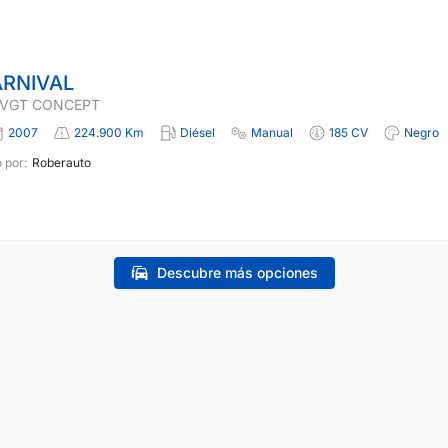
ARNIVAL
I VGT CONCEPT
2007
224.900 Km
Diésel
Manual
185 CV
Negro
 por:
Roberauto
Descubre más opciones