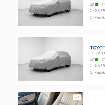
Gris / P
Vendido
TOYOT
1.0 VVTI
Gris / P
Vendido
9