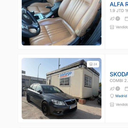
ALFA 
1.9 JTD 
Vendido
24
SKODA
COMBI 2.
Madrid
Vendido