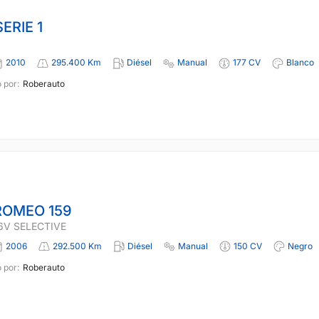
ERIE 1
2010
295.400 Km
Diésel
Manual
177 CV
Blanco
 por:
Roberauto
ROMEO 159
16V SELECTIVE
2006
292.500 Km
Diésel
Manual
150 CV
Negro
 por:
Roberauto