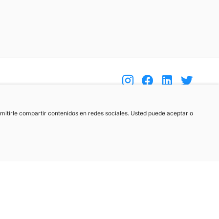
(+34) 744 408 070
ermitirle compartir contenidos en redes sociales. Usted puede aceptar o
info@motoreto.com