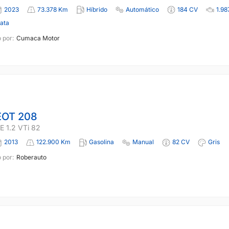
2023
73.378 Km
Híbrido
Automático
184 CV
1.98
lata
 por:
Cumaca Motor
OT 208
 1.2 VTi 82
2013
122.900 Km
Gasolina
Manual
82 CV
Gris
 por:
Roberauto