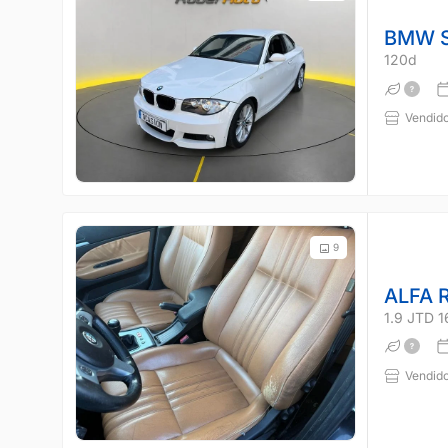
BMW S
120d
Vendido
9
ALFA 
1.9 JTD 
Vendido