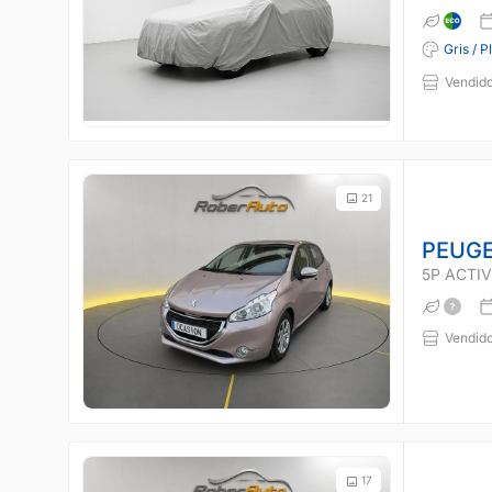
Gris / P
Vendido
21
PEUGE
5P ACTIVE
Vendido
17