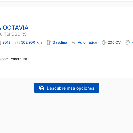
 OCTAVIA
0 TSI DSG RS
2012
302.900 Km
Gasolina
Automático
200 CV
 por:
Roberauto
Descubre más opciones