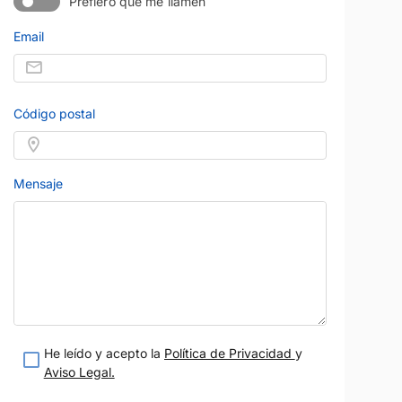
Prefiero que me llamen
Email
Código postal
CITROEN
Precio al contad
9.900 
C3
2020
69.000 km
Gasolina
Manual
110 CV
Azul
Mensaje
Madrid
Garantía 12 meses
Vendido por:
Vogesti
NZ
Precio al contado
15.490 €
m
Diésel
Manual
eses
He leído y acepto la
Política de Privacidad
y
Aviso Legal.
teresado
Estoy interesado