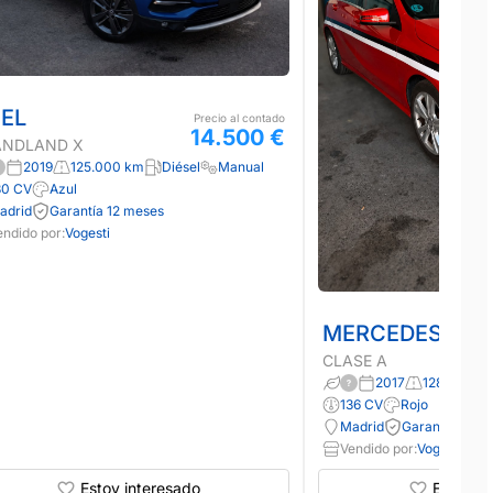
EL
Precio al contado
14.500 €
ANDLAND X
2019
125.000 km
Diésel
Manual
30 CV
Azul
adrid
Garantía 12 meses
endido por:
Vogesti
MERCEDES-BE
CLASE A
2017
128.000 k
136 CV
Rojo
Madrid
Garantía 12 m
Vendido por:
Vogesti
Estoy interesado
Estoy in