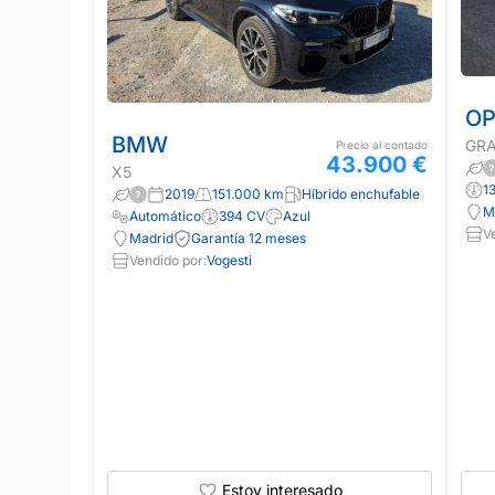
OP
BMW
GR
Precio al contado
43.900 €
X5
1
2019
151.000 km
Híbrido enchufable
M
Automático
394 CV
Azul
V
Madrid
Garantía 12 meses
Vendido por:
Vogesti
Estoy interesado