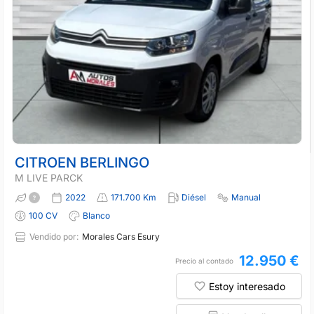
CITROEN BERLINGO
M LIVE PARCK
2022
171.700 Km
Diésel
Manual
100 CV
Blanco
Vendido por:
Morales Cars Esury
12.950 €
Precio al contado
Estoy interesado