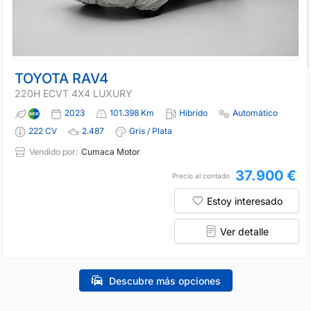
TOYOTA RAV4
220H ECVT 4X4 LUXURY
2023
101.398 Km
Híbrido
Automático
222 CV
2.487
Gris / Plata
Vendido por:
Cumaca Motor
37.900 €
Precio al contado
Estoy interesado
Ver detalle
Descubre más opciones