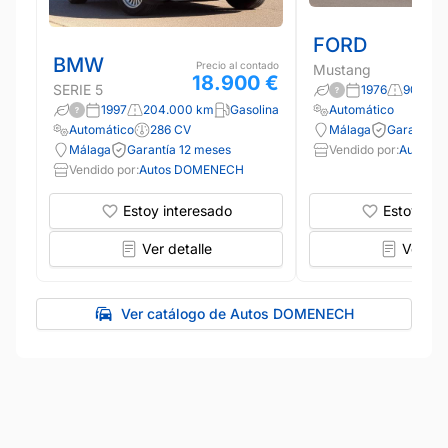
FORD
BMW
Precio al contado
Mustang
18.900 €
SERIE 5
1976
90.000
1997
204.000 km
Gasolina
Automático
Automático
286 CV
Málaga
Garantía 
Málaga
Garantía 12 meses
Vendido por:
Autos 
Vendido por:
Autos DOMENECH
Estoy interesado
Estoy int
Ver detalle
Ver det
Ver catálogo de Autos DOMENECH