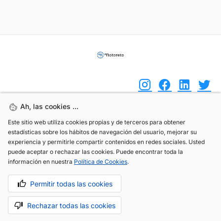
Ah, las cookies ...
Ah, las cookies ...
(+34) 744 408 070
Este sitio web utiliza cookies propias y de terceros para obtener
Este sitio web utiliza cookies propias y de terceros para obtener
estadísticas sobre los hábitos de navegación del usuario, mejorar su
estadísticas sobre los hábitos de navegación del usuario, mejorar su
info@motoreto.com
experiencia y permitirle compartir contenidos en redes sociales. Usted
experiencia y permitirle compartir contenidos en redes sociales. Usted
puede aceptar o rechazar las cookies. Puede encontrar toda la
puede aceptar o rechazar las cookies. Puede encontrar toda la
información en nuestra
información en nuestra
Política de Cookies
Política de Cookies
.
.
Permitir todas las cookies
Permitir todas las cookies
Aviso legal
Política de cookies
Política de privacidad
Rechazar todas las cookies
Rechazar todas las cookies