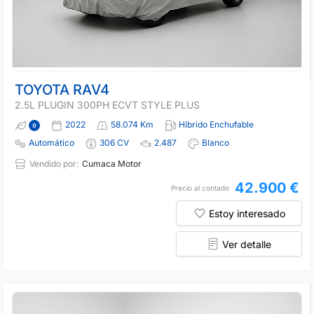
TOYOTA RAV4
2.5L PLUGIN 300PH ECVT STYLE PLUS
2022
58.074 Km
Híbrido Enchufable
Automático
306 CV
2.487
Blanco
Vendido por:
Cumaca Motor
42.900 €
Precio al contado
Estoy interesado
Ver detalle