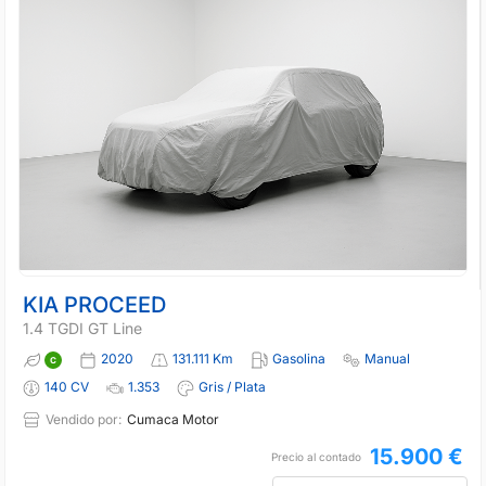
KIA PROCEED
1.4 TGDI GT Line
2020
131.111 Km
Gasolina
Manual
140 CV
1.353
Gris / Plata
Vendido por:
Cumaca Motor
15.900 €
Precio al contado