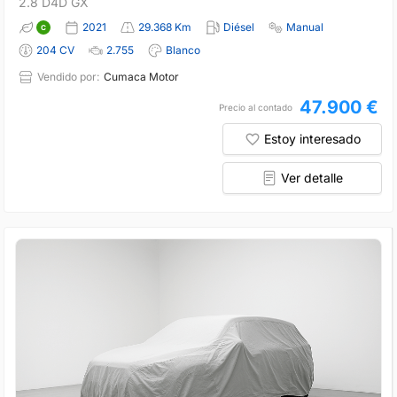
2.8 D4D GX
2021
29.368 Km
Diésel
Manual
204 CV
2.755
Blanco
Vendido por:
Cumaca Motor
47.900 €
Precio al contado
Estoy interesado
Ver detalle