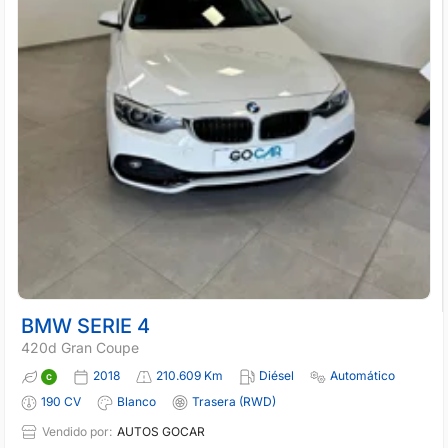
BMW SERIE 4
420d Gran Coupe
2018
210.609 Km
Diésel
Automático
190 CV
Blanco
Trasera (RWD)
Vendido por:
AUTOS GOCAR