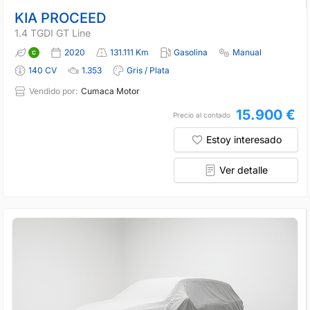
KIA PROCEED
1.4 TGDI GT Line
2020
131.111 Km
Gasolina
Manual
140 CV
1.353
Gris / Plata
Vendido por:
Cumaca Motor
15.900 €
Precio al contado
Estoy interesado
Ver detalle