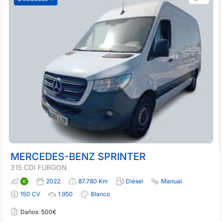
MERCEDES-BENZ SPRINTER
315 CDI FURGON
2022
87.780 Km
Diésel
Manual
150 CV
1.950
Blanco
Daños: 500€