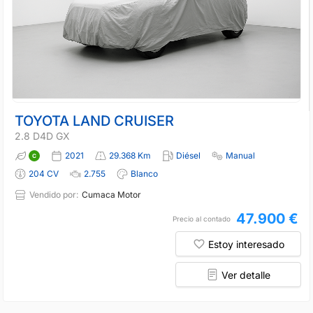
TOYOTA LAND CRUISER
2.8 D4D GX
2021
29.368 Km
Diésel
Manual
204 CV
2.755
Blanco
Vendido por:
Cumaca Motor
47.900 €
Precio al contado
Estoy interesado
Ver detalle