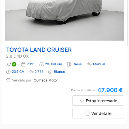
TOYOTA LAND CRUISER
2.8 D4D GX
2021
29.368 Km
Diésel
Manual
204 CV
2.755
Blanco
Vendido por:
Cumaca Motor
47.900 €
Precio al contado
Estoy interesado
Ver detalle