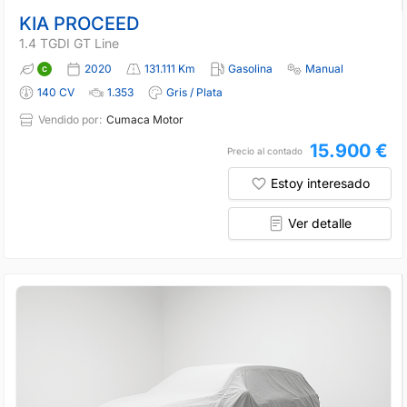
KIA PROCEED
1.4 TGDI GT Line
2020
131.111 Km
Gasolina
Manual
140 CV
1.353
Gris / Plata
Vendido por:
Cumaca Motor
15.900 €
Precio al contado
Estoy interesado
Ver detalle