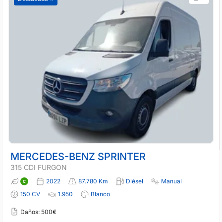
MERCEDES-BENZ SPRINTER
315 CDI FURGON
2022
87.780 Km
Diésel
Manual
150 CV
1.950
Blanco
Daños: 500€