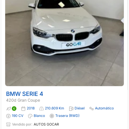
BMW SERIE 4
420d Gran Coupe
2018
210.609 Km
Diésel
Automático
190 CV
Blanco
Trasera (RWD)
Vendido por:
AUTOS GOCAR