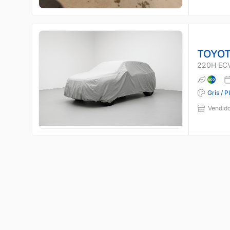
TOYOT
220H EC
Gris / P
Vendido