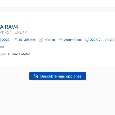
A RAV4
VT 4X4 LUXURY
2023
101.398 Km
Híbrido
Automático
222 CV
2.4
lata
 por:
Cumaca Motor
Descubre más opciones