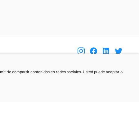
(+34) 744 408 070
ermitirle compartir contenidos en redes sociales. Usted puede aceptar o
info@motoreto.com