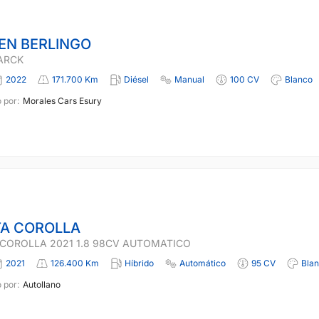
EN BERLINGO
PARCK
2022
171.700 Km
Diésel
Manual
100 CV
Blanco
 por:
Morales Cars Esury
A COROLLA
COROLLA 2021 1.8 98CV AUTOMATICO
2021
126.400 Km
Híbrido
Automático
95 CV
Bla
 por:
Autollano