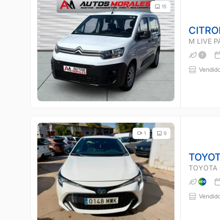
15
CITRO
M LIVE 
Vendido
1
9
TOYOT
TOYOTA 
Vendido