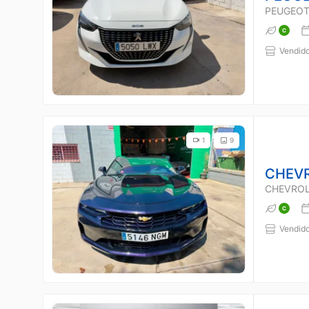
PEUGEOT
Vendido
1
9
CHEV
CHEVROL
Vendido