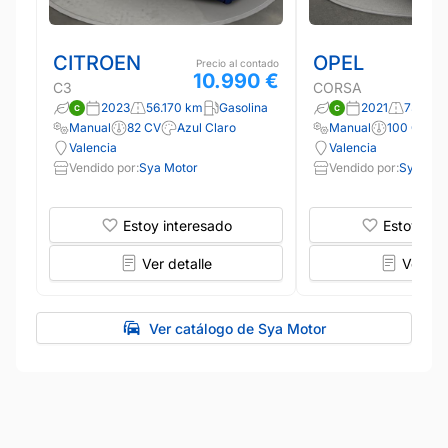
CITROEN
OPEL
Precio al contado
10.990 €
C3
CORSA
2023
56.170 km
Gasolina
2021
73.943
Manual
82 CV
Azul Claro
Manual
100 CV
Valencia
Valencia
Vendido por:
Sya Motor
Vendido por:
Sya Mot
Estoy interesado
Estoy int
Ver detalle
Ver det
Ver catálogo de Sya Motor