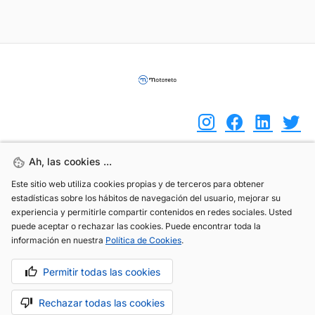
Ah, las cookies ...
Ah, las cookies ...
(+34) 744 408 070
Este sitio web utiliza cookies propias y de terceros para obtener
Este sitio web utiliza cookies propias y de terceros para obtener
info@motoreto.com
estadísticas sobre los hábitos de navegación del usuario, mejorar su
estadísticas sobre los hábitos de navegación del usuario, mejorar su
experiencia y permitirle compartir contenidos en redes sociales. Usted
experiencia y permitirle compartir contenidos en redes sociales. Usted
puede aceptar o rechazar las cookies. Puede encontrar toda la
puede aceptar o rechazar las cookies. Puede encontrar toda la
información en nuestra
información en nuestra
Política de Cookies
Política de Cookies
.
.
Aviso legal
Política de cookies
Política de privacidad
Permitir todas las cookies
Permitir todas las cookies
Rechazar todas las cookies
Rechazar todas las cookies