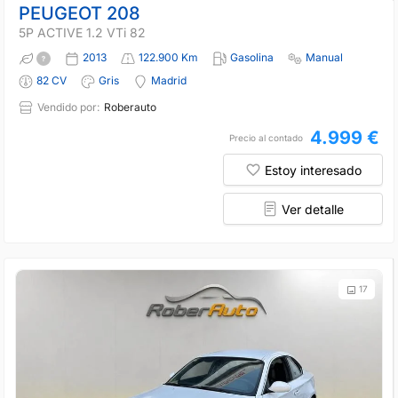
PEUGEOT 208
5P ACTIVE 1.2 VTi 82
2013
122.900 Km
Gasolina
Manual
82 CV
Gris
Madrid
Vendido por:
Roberauto
4.999 €
Precio al contado
Estoy interesado
Ver detalle
17