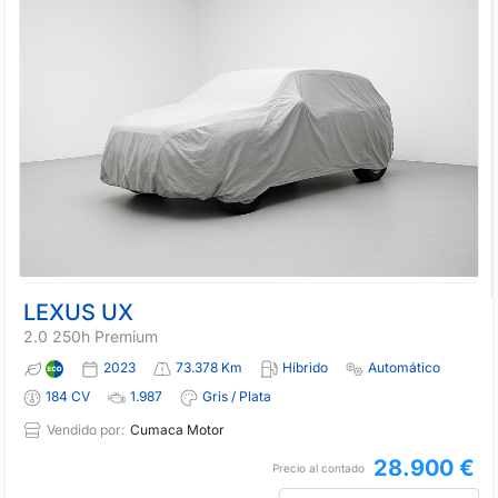
LEXUS UX
2.0 250h Premium
2023
73.378 Km
Híbrido
Automático
184 CV
1.987
Gris / Plata
Vendido por:
Cumaca Motor
28.900 €
Precio al contado