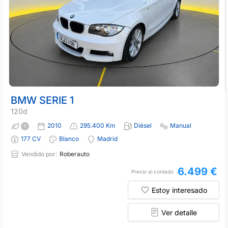
BMW SERIE 1
120d
2010
295.400 Km
Diésel
Manual
177 CV
Blanco
Madrid
Vendido por:
Roberauto
6.499 €
Precio al contado
Estoy interesado
Ver detalle