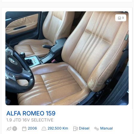
9
ALFA ROMEO 159
1.9 JTD 16V SELECTIVE
2006
292.500 Km
Diésel
Manual