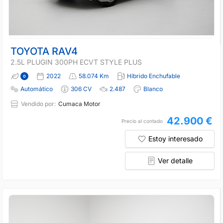
TOYOTA RAV4
2.5L PLUGIN 300PH ECVT STYLE PLUS
2022
58.074 Km
Híbrido Enchufable
Automático
306 CV
2.487
Blanco
Vendido por:
Cumaca Motor
42.900 €
Precio al contado
Estoy interesado
Ver detalle