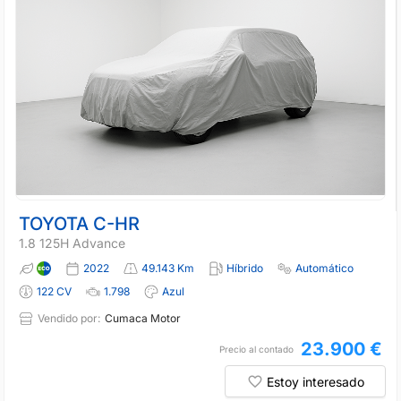
TOYOTA C-HR
1.8 125H Advance
2022
49.143 Km
Híbrido
Automático
122 CV
1.798
Azul
Vendido por:
Cumaca Motor
23.900 €
Precio al contado
Estoy interesado