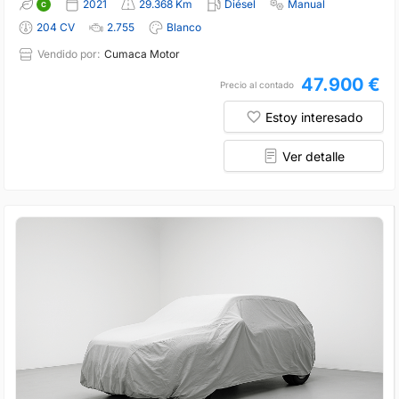
2021
29.368 Km
Diésel
Manual
204 CV
2.755
Blanco
Vendido por:
Cumaca Motor
47.900 €
Precio al contado
Estoy interesado
Ver detalle