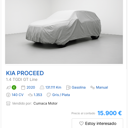
KIA PROCEED
1.4 TGDI GT Line
2020
131.111 Km
Gasolina
Manual
140 CV
1.353
Gris / Plata
Vendido por:
Cumaca Motor
15.900 €
Precio al contado
Estoy interesado