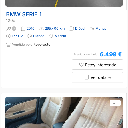
BMW SERIE 1
120d
2010
295.400 Km
Diésel
Manual
177 CV
Blanco
Madrid
Vendido por:
Roberauto
6.499 €
Precio al contado
Estoy interesado
Ver detalle
9