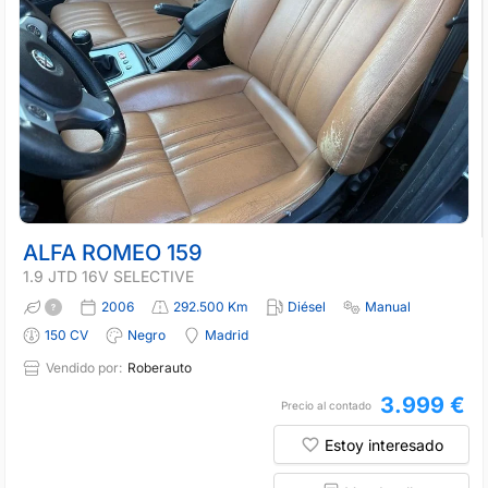
ALFA ROMEO 159
1.9 JTD 16V SELECTIVE
2006
292.500 Km
Diésel
Manual
150 CV
Negro
Madrid
Vendido por:
Roberauto
3.999 €
Precio al contado
Estoy interesado