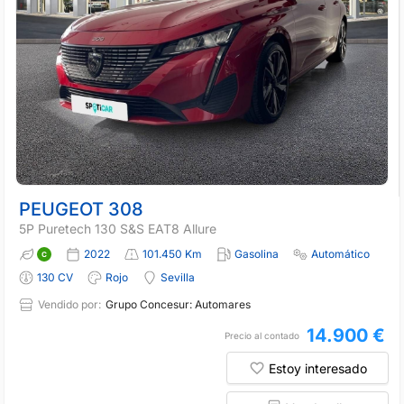
PEUGEOT 308
5P Puretech 130 S&S EAT8 Allure
2022
101.450 Km
Gasolina
Automático
130 CV
Rojo
Sevilla
Vendido por:
Grupo Concesur: Automares
14.900 €
Precio al contado
Estoy interesado