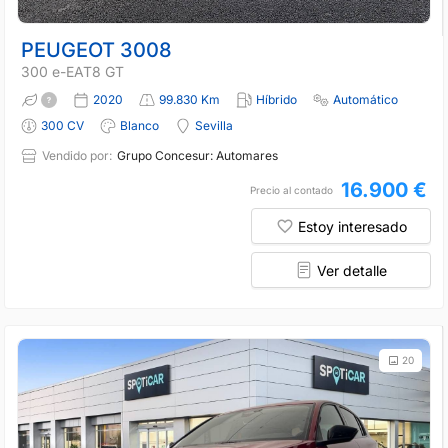
PEUGEOT 3008
300 e-EAT8 GT
2020
99.830 Km
Híbrido
Automático
300 CV
Blanco
Sevilla
Vendido por:
Grupo Concesur: Automares
16.900 €
Precio al contado
Estoy interesado
Ver detalle
20