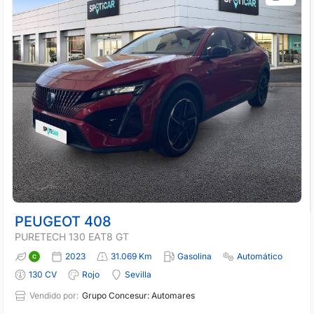
PEUGEOT 408
PURETECH 130 EAT8 GT
2023
31.069 Km
Gasolina
Automático
130 CV
Rojo
Sevilla
Vendido por:
Grupo Concesur: Automares