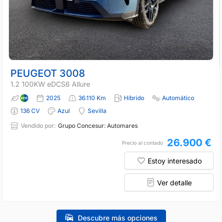
PEUGEOT 3008
1.2 100KW eDCS6 Allure
2025
36.110 Km
Híbrido
Automático
136 CV
Azul
Sevilla
Vendido por:
Grupo Concesur: Automares
26.900 €
Precio al contado
Estoy interesado
Ver detalle
Descubre más opciones