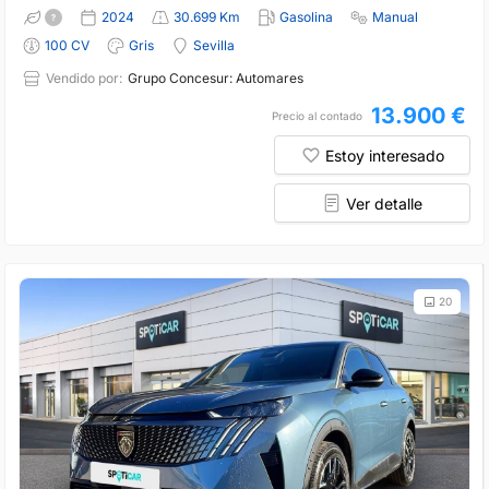
2024
30.699 Km
Gasolina
Manual
100 CV
Gris
Sevilla
Vendido por:
Grupo Concesur: Automares
13.900 €
Precio al contado
Estoy interesado
Ver detalle
20