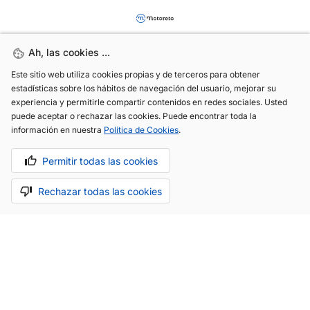
Ah, las cookies ...
Ah, las cookies ...
Este sitio web utiliza cookies propias y de terceros para obtener
Este sitio web utiliza cookies propias y de terceros para obtener
estadísticas sobre los hábitos de navegación del usuario, mejorar su
estadísticas sobre los hábitos de navegación del usuario, mejorar su
experiencia y permitirle compartir contenidos en redes sociales. Usted
experiencia y permitirle compartir contenidos en redes sociales. Usted
(+34) 744 408 070
puede aceptar o rechazar las cookies. Puede encontrar toda la
puede aceptar o rechazar las cookies. Puede encontrar toda la
información en nuestra
información en nuestra
Política de Cookies
Política de Cookies
.
.
info@motoreto.com
Permitir todas las cookies
Permitir todas las cookies
Rechazar todas las cookies
Rechazar todas las cookies
Aviso legal
Política de cookies
Política de privacidad
Hecho con cariño por
.
La app todo-en-uno para el sector automóvil.
Saber más.