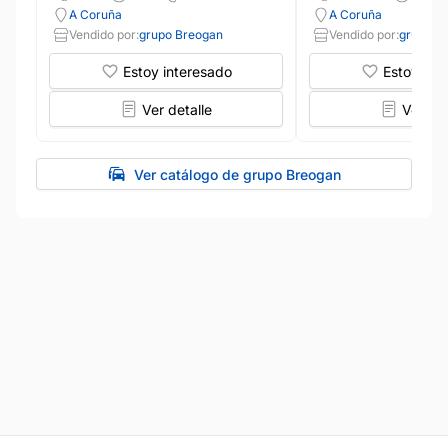
A Coruña
A Coruña
Vendido por:
grupo Breogan
Vendido por:
grupo B
Estoy interesado
Estoy int
Ver detalle
Ver det
Ver catálogo de grupo Breogan