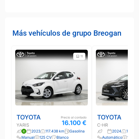
Más vehículos de grupo Breogan
11
TOYOTA
TOYOTA
Precio al contado
16.100 €
YARIS
C-HR
2023
117.438 km
Gasolina
2024
15.113 
Manual
125 CV
Blanco
Automático
140 C