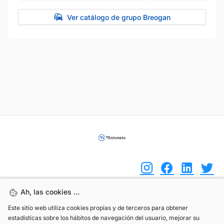
Ver catálogo de grupo Breogan
Ah, las cookies ...
Ah, las cookies ...
(+34) 744 408 070
Este sitio web utiliza cookies propias y de terceros para obtener
Este sitio web utiliza cookies propias y de terceros para obtener
estadísticas sobre los hábitos de navegación del usuario, mejorar su
estadísticas sobre los hábitos de navegación del usuario, mejorar su
info@motoreto.com