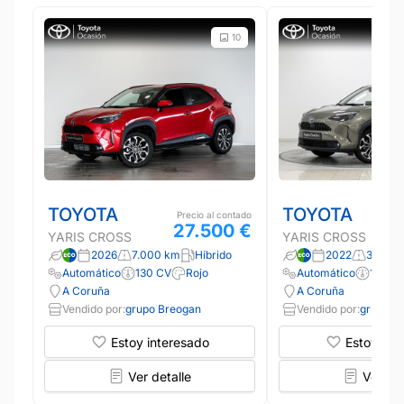
10
TOYOTA
TOYOTA
Precio al contado
27.500 €
YARIS CROSS
YARIS CROSS
2026
7.000 km
Híbrido
2022
35.087
Automático
130 CV
Rojo
Automático
116 CV
A Coruña
A Coruña
Vendido por:
grupo Breogan
Vendido por:
grupo B
Estoy interesado
Estoy int
Ver detalle
Ver det