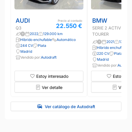
AUDI
BMW
Precio al contado
22.550 €
Q3
SERIE 2 ACTIVE
2022
129.000 km
TOURER
Híbrido enchufable
Automático
2021
139.00
244 CV
Plata
Híbrido enchufable
Madrid
220 CV
Plata
Vendido por:
Autodraft
Madrid
Vendido por:
Autodraf
Estoy interesado
Estoy int
Ver detalle
Ver det
Ver catálogo de Autodraft