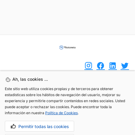
Ah, las cookies ...
Ah, las cookies ...
(+34) 744 408 070
Este sitio web utiliza cookies propias y de terceros para obtener
Este sitio web utiliza cookies propias y de terceros para obtener
estadísticas sobre los hábitos de navegación del usuario, mejorar su
estadísticas sobre los hábitos de navegación del usuario, mejorar su
info@motoreto.com
experiencia y permitirle compartir contenidos en redes sociales. Usted
experiencia y permitirle compartir contenidos en redes sociales. Usted
puede aceptar o rechazar las cookies. Puede encontrar toda la
puede aceptar o rechazar las cookies. Puede encontrar toda la
información en nuestra
información en nuestra
Política de Cookies
Política de Cookies
.
.
Permitir todas las cookies
Permitir todas las cookies
Aviso legal
Política de cookies
Política de privacidad