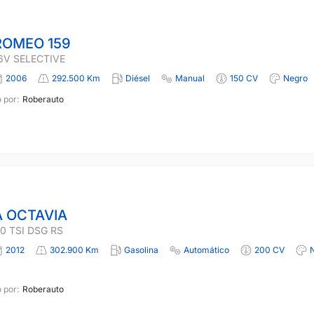
ROMEO 159
16V SELECTIVE
2006
292.500 Km
Diésel
Manual
150 CV
Negro
 por:
Roberauto
 OCTAVIA
0 TSI DSG RS
2012
302.900 Km
Gasolina
Automático
200 CV
 por:
Roberauto