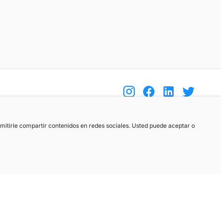
(+34) 744 408 070
ermitirle compartir contenidos en redes sociales. Usted puede aceptar o
info@motoreto.com