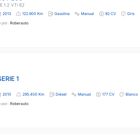
 1.2 VTi 82
2013
122.900 Km
Gasolina
Manual
82 CV
Gris
 por:
Roberauto
ERIE 1
2010
295.400 Km
Diésel
Manual
177 CV
Blanco
 por:
Roberauto