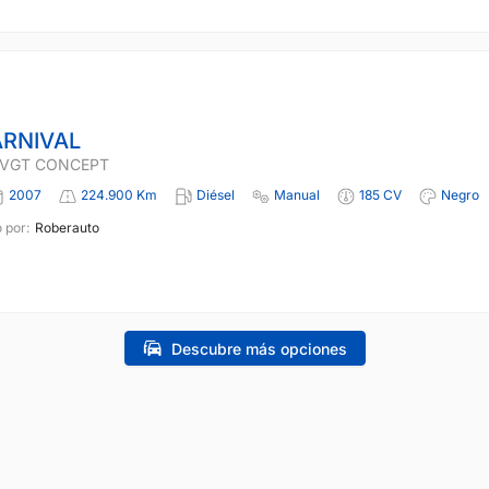
ARNIVAL
I VGT CONCEPT
2007
224.900 Km
Diésel
Manual
185 CV
Negro
 por:
Roberauto
Descubre más opciones