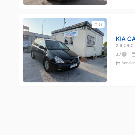
25
KIA C
2.9 CRD
Vendido