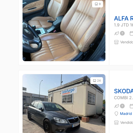
9
ALFA 
1.9 JTD 
Vendido
24
SKODA
COMBI 2.
Madrid
Vendido