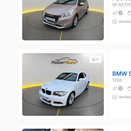
5P ACTIVE
Vendido
17
BMW S
120d
Vendido