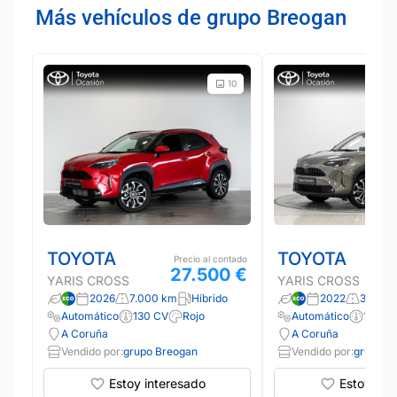
Más vehículos de grupo Breogan
10
TOYOTA
TOYOTA
Precio al contado
27.500 €
YARIS CROSS
YARIS CROSS
2026
7.000 km
Híbrido
2022
35.087
Automático
130 CV
Rojo
Automático
116 CV
A Coruña
A Coruña
Vendido por:
grupo Breogan
Vendido por:
grupo B
Estoy interesado
Estoy int