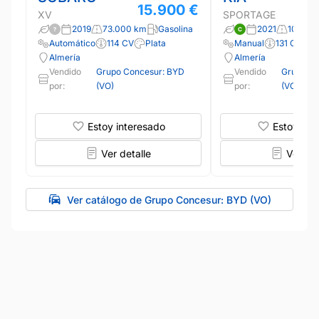
15.900 €
XV
SPORTAGE
2019
73.000 km
Gasolina
2021
108.00
Automático
114 CV
Plata
Manual
131 CV
B
Almería
Almería
Vendido
Grupo Concesur: BYD
Vendido
Grupo Co
por:
(VO)
por:
(VO)
Estoy interesado
Estoy int
Ver detalle
Ver det
Ver catálogo de Grupo Concesur: BYD (VO)