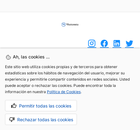
Ah, las cookies ...
Ah, las cookies ...
(+34) 744 408 070
Este sitio web utiliza cookies propias y de terceros para obtener
Este sitio web utiliza cookies propias y de terceros para obtener
estadísticas sobre los hábitos de navegación del usuario, mejorar su
estadísticas sobre los hábitos de navegación del usuario, mejorar su
info@motoreto.com
experiencia y permitirle compartir contenidos en redes sociales. Usted
experiencia y permitirle compartir contenidos en redes sociales. Usted
puede aceptar o rechazar las cookies. Puede encontrar toda la
puede aceptar o rechazar las cookies. Puede encontrar toda la
información en nuestra
información en nuestra
Política de Cookies
Política de Cookies
.
.
Permitir todas las cookies
Permitir todas las cookies
Aviso legal
Política de cookies
Política de privacidad
Rechazar todas las cookies
Rechazar todas las cookies