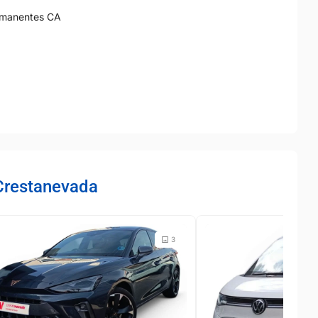
ermanentes CA
Crestanevada
3