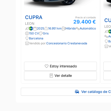
CUPRA
Precio al contado
C
29.400 €
LEON
LE
2025
16.951 km
Híbrido
Automático
150 CV
Gris
A
Barcelona
B
Vendido por:
Concesionario Crestanevada
V
Estoy interesado
Ver detalle
Ver catálogo de 