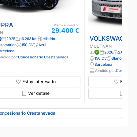
UPRA
Precio al contado
29.400 €
ON
VOLKSWAGEN
2025
16.263 km
Híbrido
utomático
150 CV
Azul
MULTIVAN
arcelona
2026
2.000 km
endido por:
Concesionario Crestanevada
150 CV
Blanco
Barcelona
Vendido por:
Concesiona
Estoy interesado
Estoy in
Ver detalle
Ver d
Concesionario Crestanevada