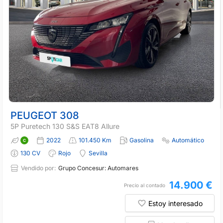
PEUGEOT 308
5P Puretech 130 S&S EAT8 Allure
2022
101.450 Km
Gasolina
Automático
130 CV
Rojo
Sevilla
Vendido por:
Grupo Concesur: Automares
14.900 €
Precio al contado
Estoy interesado