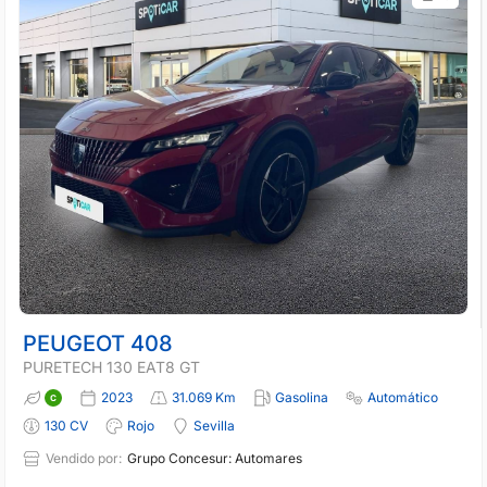
PEUGEOT 408
PURETECH 130 EAT8 GT
2023
31.069 Km
Gasolina
Automático
130 CV
Rojo
Sevilla
Vendido por:
Grupo Concesur: Automares