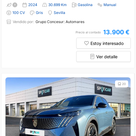
2024
30.699 Km
Gasolina
Manual
100 CV
Gris
Sevilla
Vendido por:
Grupo Concesur: Automares
13.900 €
Precio al contado
Estoy interesado
Ver detalle
20