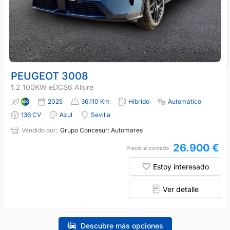
PEUGEOT 3008
1.2 100KW eDCS6 Allure
2025
36.110 Km
Híbrido
Automático
136 CV
Azul
Sevilla
Vendido por:
Grupo Concesur: Automares
26.900 €
Precio al contado
Estoy interesado
Ver detalle
Descubre más opciones