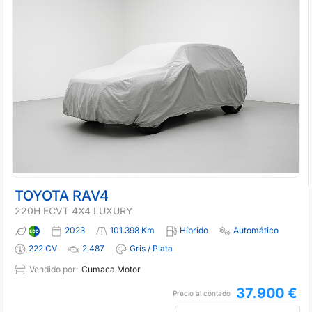
TOYOTA RAV4
220H ECVT 4X4 LUXURY
2023
101.398 Km
Híbrido
Automático
222 CV
2.487
Gris / Plata
Vendido por:
Cumaca Motor
37.900 €
Precio al contado