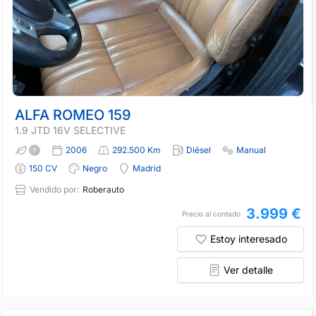
ALFA ROMEO 159
1.9 JTD 16V SELECTIVE
2006
292.500 Km
Diésel
Manual
150 CV
Negro
Madrid
Vendido por:
Roberauto
3.999 €
Precio al contado
Estoy interesado
Ver detalle