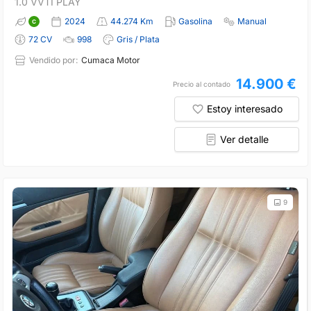
1.0 VVTI PLAY
2024
44.274 Km
Gasolina
Manual
72 CV
998
Gris / Plata
Vendido por:
Cumaca Motor
14.900 €
Precio al contado
Estoy interesado
Ver detalle
9