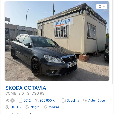
24
SKODA OCTAVIA
COMBI 2.0 TSI DSG RS
2012
302.900 Km
Gasolina
Automático
200 CV
Negro
Madrid