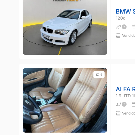
BMW S
120d
Vendido
9
ALFA 
1.9 JTD 
Vendido