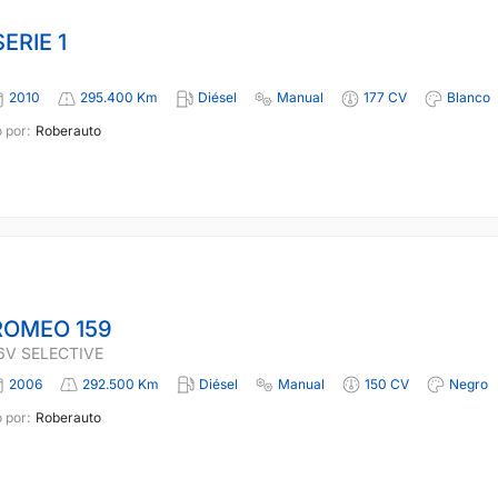
ERIE 1
2010
295.400 Km
Diésel
Manual
177 CV
Blanco
 por:
Roberauto
ROMEO 159
16V SELECTIVE
2006
292.500 Km
Diésel
Manual
150 CV
Negro
 por:
Roberauto