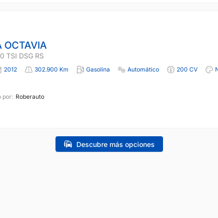
 OCTAVIA
0 TSI DSG RS
2012
302.900 Km
Gasolina
Automático
200 CV
 por:
Roberauto
Descubre más opciones