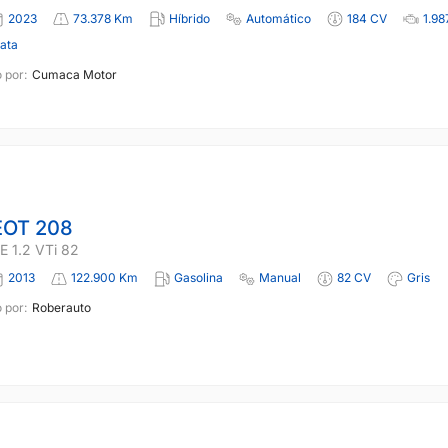
2023
73.378 Km
Híbrido
Automático
184 CV
1.98
lata
 por:
Cumaca Motor
OT 208
 1.2 VTi 82
2013
122.900 Km
Gasolina
Manual
82 CV
Gris
 por:
Roberauto