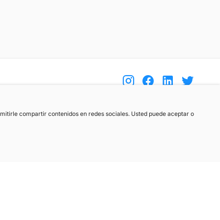
(+34) 744 408 070
ermitirle compartir contenidos en redes sociales. Usted puede aceptar o
info@motoreto.com