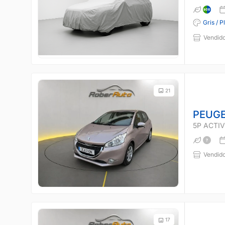
Gris / P
Vendido
21
PEUGE
5P ACTIVE
Vendido
17