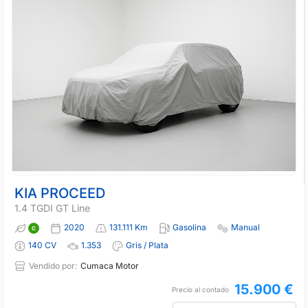
KIA PROCEED
1.4 TGDI GT Line
2020
131.111 Km
Gasolina
Manual
140 CV
1.353
Gris / Plata
Vendido por:
Cumaca Motor
15.900 €
Precio al contado