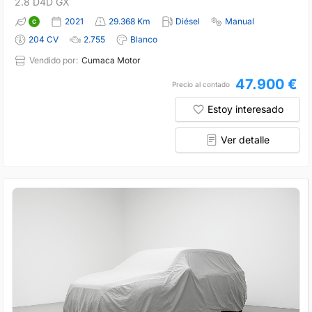
2.8 D4D GX
2021
29.368 Km
Diésel
Manual
204 CV
2.755
Blanco
Vendido por:
Cumaca Motor
47.900 €
Precio al contado
Estoy interesado
Ver detalle