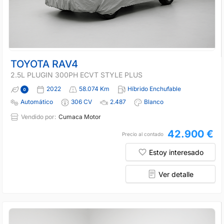
TOYOTA RAV4
2.5L PLUGIN 300PH ECVT STYLE PLUS
2022
58.074 Km
Híbrido Enchufable
Automático
306 CV
2.487
Blanco
Vendido por:
Cumaca Motor
42.900 €
Precio al contado
Estoy interesado
Ver detalle