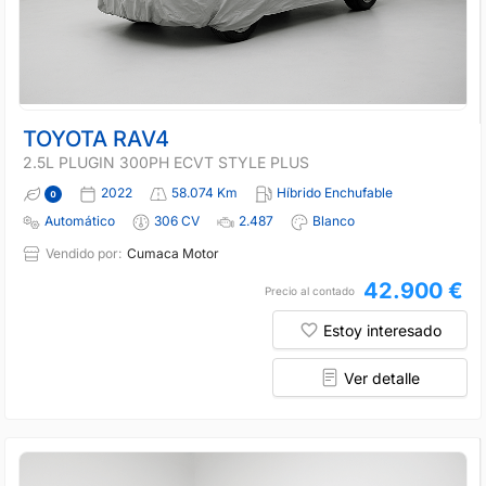
TOYOTA RAV4
2.5L PLUGIN 300PH ECVT STYLE PLUS
2022
58.074 Km
Híbrido Enchufable
Automático
306 CV
2.487
Blanco
Vendido por:
Cumaca Motor
42.900 €
Precio al contado
Estoy interesado
Ver detalle