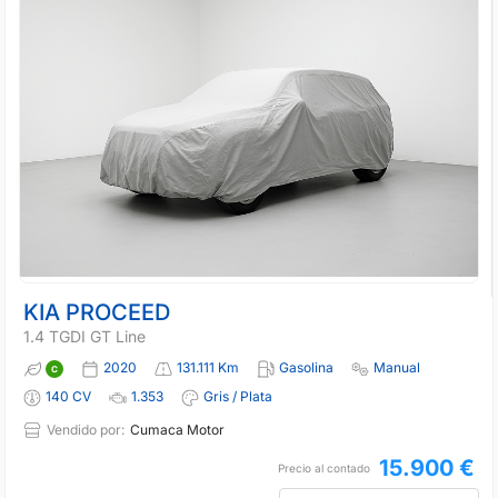
KIA PROCEED
1.4 TGDI GT Line
2020
131.111 Km
Gasolina
Manual
140 CV
1.353
Gris / Plata
Vendido por:
Cumaca Motor
15.900 €
Precio al contado