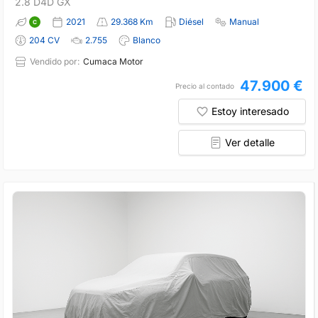
2.8 D4D GX
2021
29.368 Km
Diésel
Manual
204 CV
2.755
Blanco
Vendido por:
Cumaca Motor
47.900 €
Precio al contado
Estoy interesado
Ver detalle