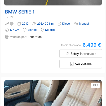
BMW SERIE 1
120d
2010
295.400 Km
Diésel
Manual
177 CV
Blanco
Madrid
Vendido por:
Roberauto
6.499 €
Precio al contado
Estoy interesado
Ver detalle
9