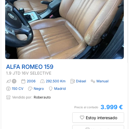
ALFA ROMEO 159
1.9 JTD 16V SELECTIVE
2006
292.500 Km
Diésel
Manual
150 CV
Negro
Madrid
Vendido por:
Roberauto
3.999 €
Precio al contado
Estoy interesado