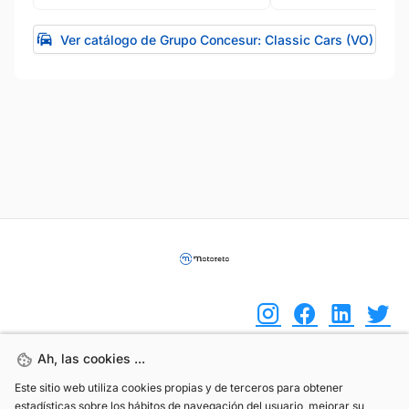
Ver catálogo de Grupo Concesur: Classic Cars (VO)
Ah, las cookies ...
Ah, las cookies ...
(+34) 744 408 070
Este sitio web utiliza cookies propias y de terceros para obtener
Este sitio web utiliza cookies propias y de terceros para obtener
estadísticas sobre los hábitos de navegación del usuario, mejorar su
estadísticas sobre los hábitos de navegación del usuario, mejorar su