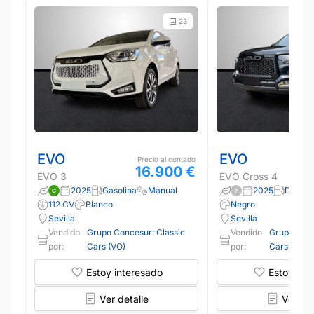
23
EVO
EVO
Precio al contado
16.900 €
EVO 3
EVO Cross 4
2025
Gasolina
Manual
2025
Diésel
112 CV
Blanco
Negro
Sevilla
Sevilla
Vendido
Grupo Concesur: Classic
Vendido
Grupo Conc
por:
Cars (VO)
por:
Cars (VO)
Estoy interesado
Estoy int
Ver detalle
Ver det