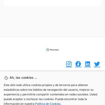
Ah, las cookies ...
Ah, las cookies ...
(+34) 744 408 070
Este sitio web utiliza cookies propias y de terceros para obtener
Este sitio web utiliza cookies propias y de terceros para obtener
info@motoreto.com
estadísticas sobre los hábitos de navegación del usuario, mejorar su
estadísticas sobre los hábitos de navegación del usuario, mejorar su
experiencia y permitirle compartir contenidos en redes sociales. Usted
experiencia y permitirle compartir contenidos en redes sociales. Usted
puede aceptar o rechazar las cookies. Puede encontrar toda la
puede aceptar o rechazar las cookies. Puede encontrar toda la
información en nuestra
información en nuestra
Política de Cookies
Política de Cookies
.
.