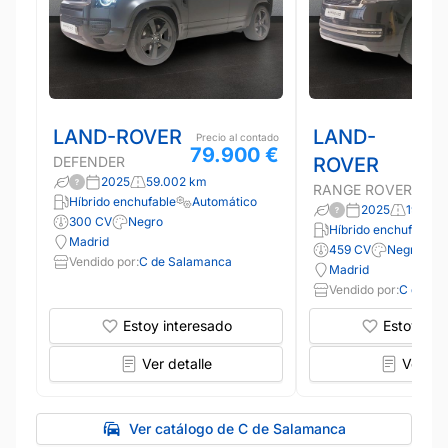
LAND-ROVER
LAND-
Precio al contado
79.900 €
DEFENDER
ROVER
2025
59.002 km
RANGE ROVER
Híbrido enchufable
Automático
2025
19.903
300 CV
Negro
Híbrido enchufable
Madrid
459 CV
Negro
Vendido por:
C de Salamanca
Madrid
Vendido por:
C de Sa
Estoy interesado
Estoy int
Ver detalle
Ver det
Ver catálogo de C de Salamanca