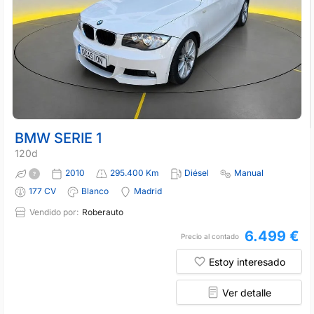
BMW SERIE 1
120d
2010
295.400 Km
Diésel
Manual
177 CV
Blanco
Madrid
Vendido por:
Roberauto
6.499 €
Precio al contado
Estoy interesado
Ver detalle