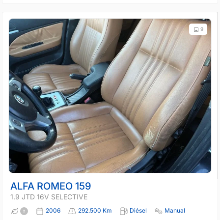
9
ALFA ROMEO 159
1.9 JTD 16V SELECTIVE
2006
292.500 Km
Diésel
Manual