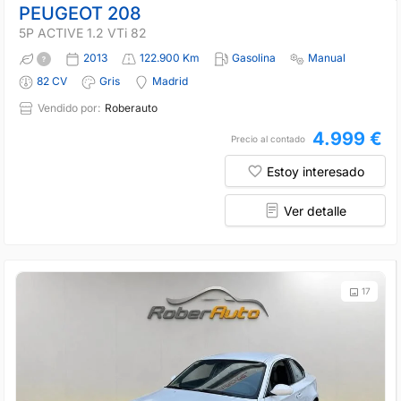
PEUGEOT 208
5P ACTIVE 1.2 VTi 82
2013
122.900 Km
Gasolina
Manual
82 CV
Gris
Madrid
Vendido por:
Roberauto
4.999 €
Precio al contado
Estoy interesado
Ver detalle
17