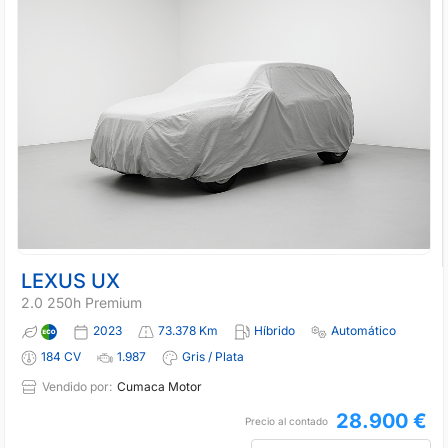
LEXUS UX
2.0 250h Premium
2023
73.378 Km
Híbrido
Automático
184 CV
1.987
Gris / Plata
Vendido por:
Cumaca Motor
28.900 €
Precio al contado