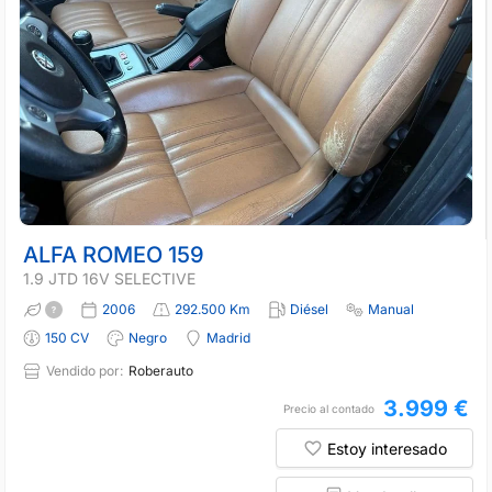
ALFA ROMEO 159
1.9 JTD 16V SELECTIVE
2006
292.500 Km
Diésel
Manual
150 CV
Negro
Madrid
Vendido por:
Roberauto
3.999 €
Precio al contado
Estoy interesado