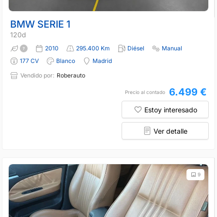
BMW SERIE 1
120d
2010
295.400 Km
Diésel
Manual
177 CV
Blanco
Madrid
Vendido por:
Roberauto
6.499 €
Precio al contado
Estoy interesado
Ver detalle
9