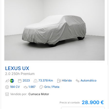
LEXUS UX
2.0 250h Premium
2023
73.378 Km
Híbrido
Automático
184 CV
1.987
Gris / Plata
Vendido por:
Cumaca Motor
28.900 €
Precio al contado