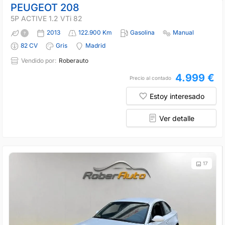
PEUGEOT 208
5P ACTIVE 1.2 VTi 82
2013
122.900 Km
Gasolina
Manual
82 CV
Gris
Madrid
Vendido por:
Roberauto
4.999 €
Precio al contado
Estoy interesado
Ver detalle
17