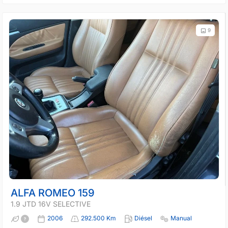
9
ALFA ROMEO 159
1.9 JTD 16V SELECTIVE
2006
292.500 Km
Diésel
Manual