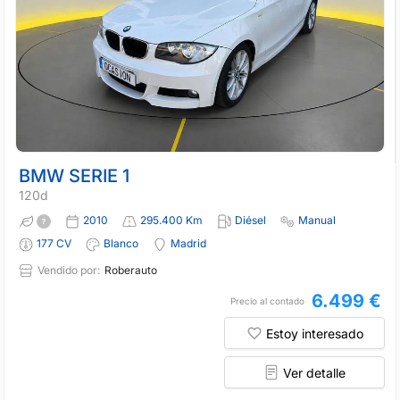
BMW SERIE 1
120d
2010
295.400 Km
Diésel
Manual
177 CV
Blanco
Madrid
Vendido por:
Roberauto
6.499 €
Precio al contado
Estoy interesado
Ver detalle