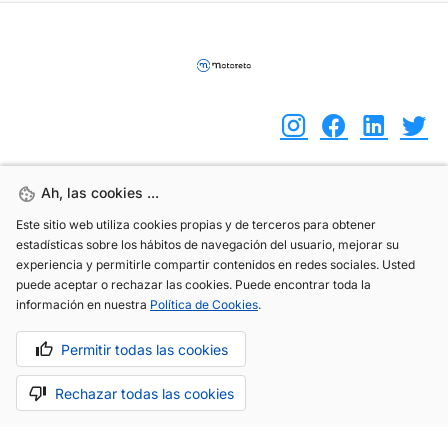
Ah, las cookies ...
Ah, las cookies ...
(+34) 744 408 070
Este sitio web utiliza cookies propias y de terceros para obtener
Este sitio web utiliza cookies propias y de terceros para obtener
info@motoreto.com
estadísticas sobre los hábitos de navegación del usuario, mejorar su
estadísticas sobre los hábitos de navegación del usuario, mejorar su
experiencia y permitirle compartir contenidos en redes sociales. Usted
experiencia y permitirle compartir contenidos en redes sociales. Usted
puede aceptar o rechazar las cookies. Puede encontrar toda la
puede aceptar o rechazar las cookies. Puede encontrar toda la
información en nuestra
información en nuestra
Política de Cookies
Política de Cookies
.
.
Aviso legal
Política de cookies
Política de privacidad
Permitir todas las cookies
Permitir todas las cookies
Rechazar todas las cookies
Rechazar todas las cookies