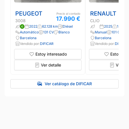
PEUGEOT
RENAULT
Precio al contado
17.990 €
3008
CLIO
2022
62.128 km
Diésel
2025
13.600
Automático
131 CV
Blanco
Manual
101 CV
N
Barcelona
Barcelona
Vendido por:
DIFICAR
Vendido por:
DIFICAR
Estoy interesado
Estoy int
Ver detalle
Ver det
Ver catálogo de DIFICAR