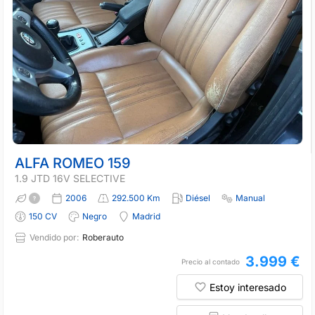
ALFA ROMEO 159
1.9 JTD 16V SELECTIVE
2006
292.500 Km
Diésel
Manual
150 CV
Negro
Madrid
Vendido por:
Roberauto
3.999 €
Precio al contado
Estoy interesado