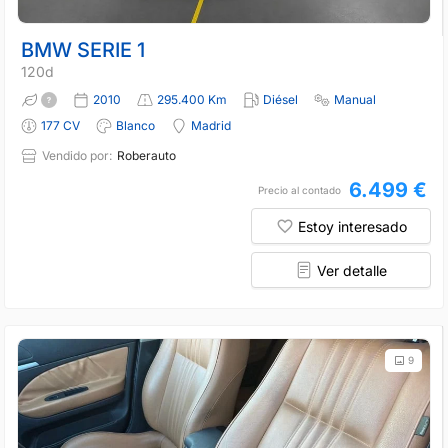
BMW SERIE 1
120d
2010
295.400 Km
Diésel
Manual
177 CV
Blanco
Madrid
Vendido por:
Roberauto
6.499 €
Precio al contado
Estoy interesado
Ver detalle
9