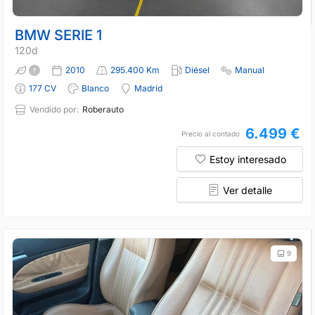
BMW SERIE 1
120d
2010
295.400 Km
Diésel
Manual
177 CV
Blanco
Madrid
Vendido por:
Roberauto
6.499 €
Precio al contado
Estoy interesado
Ver detalle
9