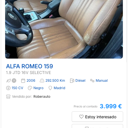
ALFA ROMEO 159
1.9 JTD 16V SELECTIVE
2006
292.500 Km
Diésel
Manual
150 CV
Negro
Madrid
Vendido por:
Roberauto
3.999 €
Precio al contado
Estoy interesado