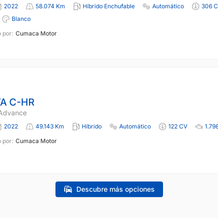
2022
58.074 Km
Híbrido Enchufable
Automático
306 
Blanco
 por:
Cumaca Motor
A C-HR
 Advance
2022
49.143 Km
Híbrido
Automático
122 CV
1.79
 por:
Cumaca Motor
Descubre más opciones