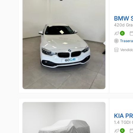
BMW S
420d Gra
Traser
Vendido
KIA P
1.4 TGDI 