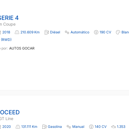
ERIE 4
n Coupe
2018
210.609 Km
Diésel
Automático
190 CV
Blan
a (RWD)
 por:
AUTOS GOCAR
ROCEED
GT Line
2020
131.111 Km
Gasolina
Manual
140 CV
1.353