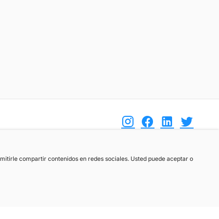
(+34) 744 408 070
ermitirle compartir contenidos en redes sociales. Usted puede aceptar o
info@motoreto.com