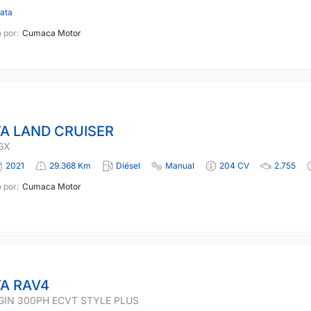
lata
 por:
Cumaca Motor
A LAND CRUISER
GX
2021
29.368 Km
Diésel
Manual
204 CV
2.755
 por:
Cumaca Motor
A RAV4
GIN 300PH ECVT STYLE PLUS