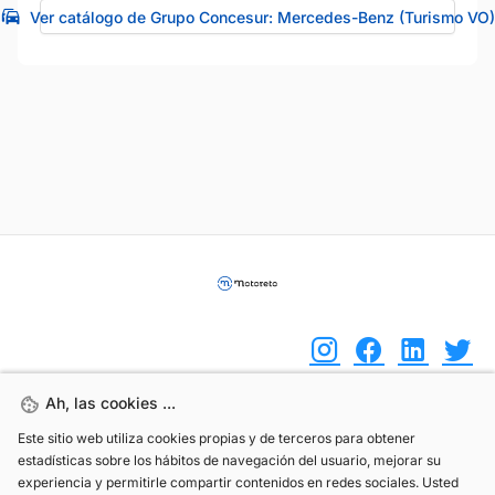
Ver catálogo de Grupo Concesur: Mercedes-Benz (Turismo VO)
Ah, las cookies ...
Ah, las cookies ...
(+34) 744 408 070
Este sitio web utiliza cookies propias y de terceros para obtener
Este sitio web utiliza cookies propias y de terceros para obtener
estadísticas sobre los hábitos de navegación del usuario, mejorar su
estadísticas sobre los hábitos de navegación del usuario, mejorar su
info@motoreto.com
experiencia y permitirle compartir contenidos en redes sociales. Usted
experiencia y permitirle compartir contenidos en redes sociales. Usted