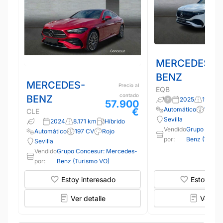
MERCEDES-
BENZ
MERCEDES-
Precio al
EQB
contado
BENZ
2025
11.000
57.900
Automático
190 C
€
CLE
Sevilla
2024
8.171 km
Híbrido
Vendido
Grupo Conce
Automático
197 CV
Rojo
por:
Benz (Turis
Sevilla
Vendido
Grupo Concesur: Mercedes-
por:
Benz (Turismo VO)
Estoy interesado
Estoy int
Ver detalle
Ver det