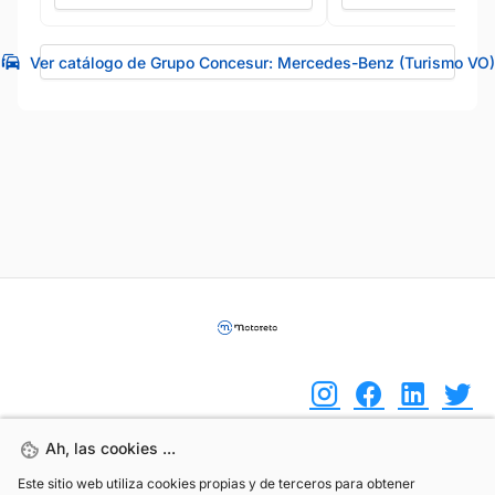
Ver catálogo de Grupo Concesur: Mercedes-Benz (Turismo VO)
Ah, las cookies ...
Ah, las cookies ...
(+34) 744 408 070
Este sitio web utiliza cookies propias y de terceros para obtener
Este sitio web utiliza cookies propias y de terceros para obtener