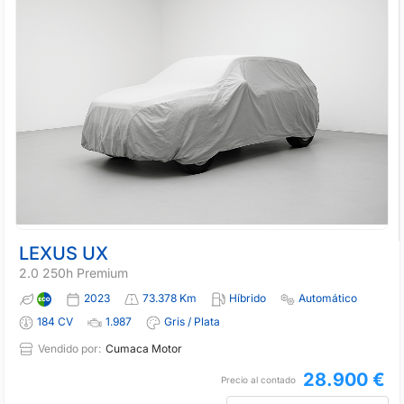
LEXUS UX
2.0 250h Premium
2023
73.378 Km
Híbrido
Automático
184 CV
1.987
Gris / Plata
Vendido por:
Cumaca Motor
28.900 €
Precio al contado