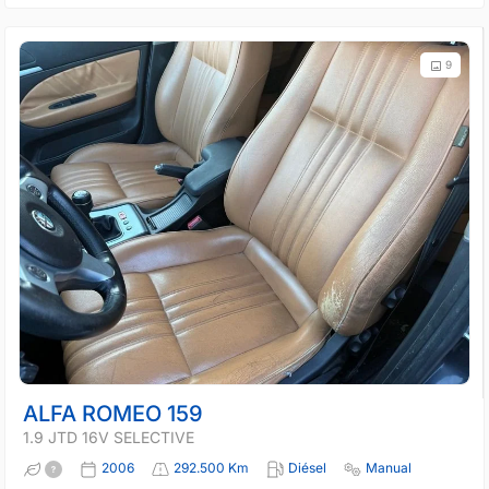
9
ALFA ROMEO 159
1.9 JTD 16V SELECTIVE
2006
292.500 Km
Diésel
Manual