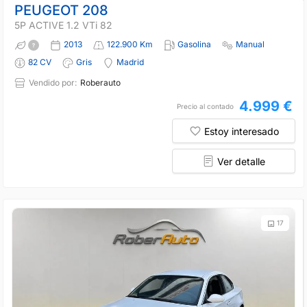
PEUGEOT 208
5P ACTIVE 1.2 VTi 82
2013
122.900 Km
Gasolina
Manual
82 CV
Gris
Madrid
Vendido por:
Roberauto
4.999 €
Precio al contado
Estoy interesado
Ver detalle
17