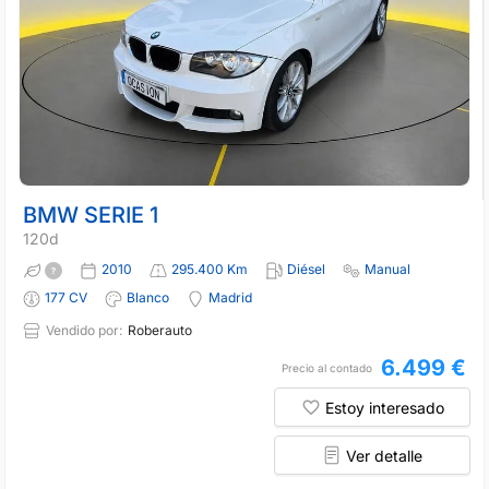
BMW SERIE 1
120d
2010
295.400 Km
Diésel
Manual
177 CV
Blanco
Madrid
Vendido por:
Roberauto
6.499 €
Precio al contado
Estoy interesado
Ver detalle